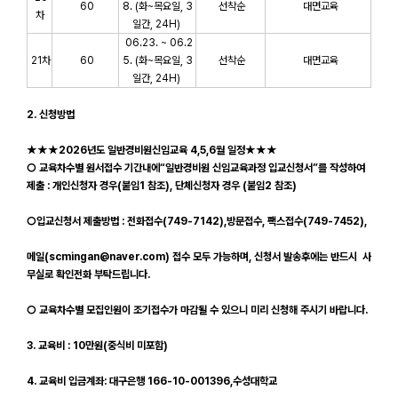
60
8.
(화~목요일, 3
선착순
대면교육
차
일간,
24H
)
06.23. ~ 06.2
21차
60
5.
(화~목요일, 3
선착순
대면교육
일간,
24H
)
2. 신청방법
★★★2026년도 일반경비원신임교육 4,5,6월 일정★★★
○ 교육차수별 원서접수 기간내에 “일반경비원 신임교육과정 입교신청서”를 작성하여
제출 : 개인신청자 경우(붙임1 참조), 단체신청자 경우 (붙임2 참조)
○입교신청서 제출방법 : 전화접수(749-7142),방문접수, 팩스접수(749-7452),
메일(scmingan@naver.com) 접수 모두 가능하며, 신청서 발송후에는 반드시
사
무실로 확인전화 부탁드립니다.
○ 교육차수별 모집인원이 조기접수가 마감될 수 있으니 미리 신청해 주시기 바랍니다.
3. 교육비 : 10만원(중식비 미포함)
4. 교육비 입금계좌: 대구은행 166-10-001396,수성대학교