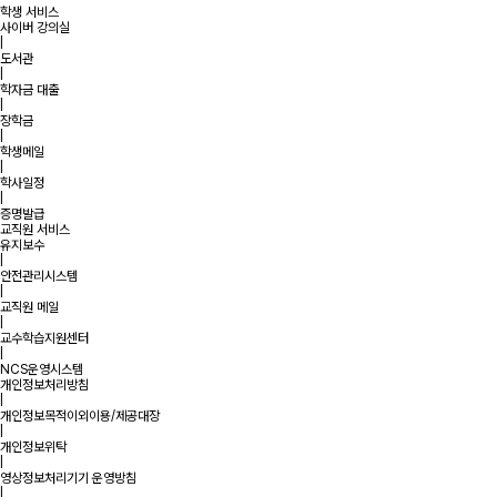
학생 서비스
사이버 강의실
|
도서관
|
학자금 대출
|
장학금
|
학생메일
|
학사일정
|
증명발급
교직원 서비스
유지보수
|
안전관리시스템
|
교직원 메일
|
교수학습지원센터
|
NCS운영시스템
개인정보처리방침
|
개인정보목적이외이용/제공대장
|
개인정보위탁
|
영상정보처리기기 운영방침
|