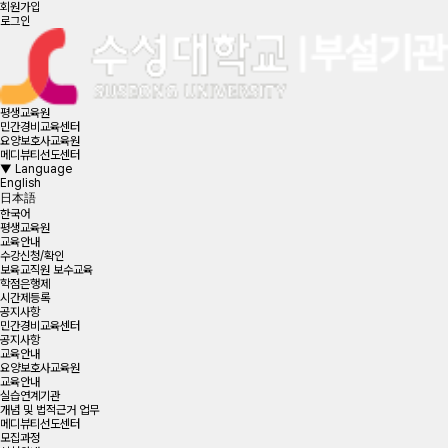
회원가입
로그인
평생교육원
민간경비교육센터
요양보호사교육원
메디뷰티선도센터
▼
Language
English
日本語
한국어
평생교육원
교육안내
수강신청/확인
보육교직원 보수교육
학점은행제
시간제등록
공지사항
민간경비교육센터
공지사항
교육안내
요양보호사교육원
교육안내
실습연계기관
개념 및 법적근거 업무
메디뷰티선도센터
모집과정