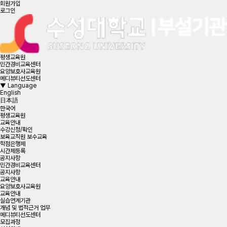
회원가입
로그인
평생교육원
민간경비교육센터
요양보호사교육원
메디뷰티선도센터
▼
Language
English
日本語
한국어
평생교육원
교육안내
수강신청/확인
보육교직원 보수교육
학점은행제
시간제등록
공지사항
민간경비교육센터
공지사항
교육안내
요양보호사교육원
교육안내
실습연계기관
개념 및 법적근거 업무
메디뷰티선도센터
모집과정